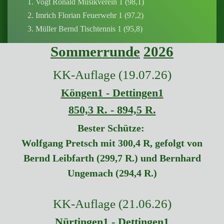
1. Vogt Ronald Musikverein 1 (98,1)
2. Imrich Florian Feuerwehr 1 (97,2)
3. Müller Bernd Tischtennis 1 (95,8)
Sommerrunde
2026
Damenklasse Einzel
1. Essig Kerstin Ev. Kirchengemeinde 3 (96,8)
KK-Auflage (19.07.26)
2. Roos Jana Musikverein 1 (96,6)
Köngen1 - Dettingen1
3. Blankenhorn Michaela Ev. Kirchengemeinde 1
(94,3)
850,3 R. - 894,5 R.
Bester Schütze:
Jugendklasse Einzel
Wolfgang Pretsch mit 300,4 R, gefolgt von
1. Schiegl Amelie Ev. Kirchengemeinde 2 (91,1)
Bernd Leibfarth (299,7 R.) und Bernhard
2. Hertl Miriam Musikverein 1(89,5)
Ungemach (294,4 R.)
3. Blankenhorn Naemi Ev. Kirchengemeinde 2
(89,2)
KK-Auflage (21.06.26)
Wanderpokal der Raiffeisenbank Teck
Nürtingen1 - Dettingen1
1. Belz Luca SFD Abt. Ski Club 1 (22 Teiler)