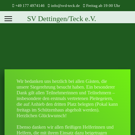
+49 177 4974146
info@svd-teck.de
Freitag ab 19:00 Uhr
SV Dettingen/Teck e.V.
Wir bedanken uns herzlich bei allen Gästen
, die
unsere Siegerehrung besucht haben. Ein besonderer
Dank gilt allen
Teilnehmerinnen und
Teilnehmern
–
insbesondere
den erstmals vertretenen
Pleitegeiern,
die
auf Anhieb
den dritten Platz belegten
(
Pokal kann
freitags im Schützenhaus abgeholt werden)
.
Herzlichen Glückwunsch!
Ebenso danken wir allen
fleißigen
Helferinnen und
Helfern, die mit ihrem Einsatz
dazu beigetragen